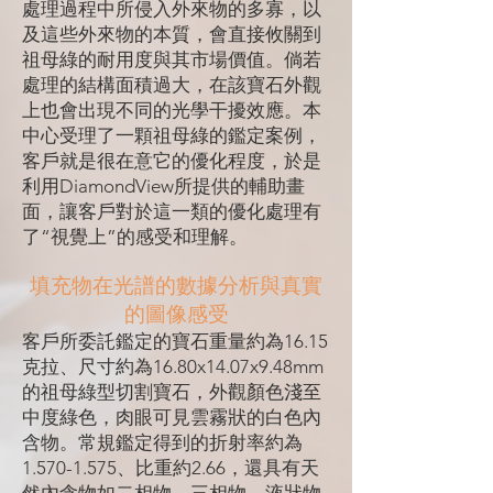
處理過程中所侵入外來物的多寡，以
及這些外來物的本質，會直接攸關到
祖母綠的耐用度與其市場價值。倘若
處理的結構面積過大，在該寶石外觀
上也會出現不同的光學干擾效應。本
中心受理了一顆祖母綠的鑑定案例，
客戶就是很在意它的優化程度，於是
利用DiamondView所提供的輔助畫
面，讓客戶對於這一類的優化處理有
了“視覺上”的感受和理解。
填充物在光譜的數據分析與真實
的圖像感受
客戶所委託鑑定的寶石重量約為16.15
克拉、尺寸約為16.80x14.07x9.48mm
的祖母綠型切割寶石，外觀顏色淺至
中度綠色，肉眼可見雲霧狀的白色內
含物。常規鑑定得到的折射率約為
1.570-1.575、比重約2.66，還具有天