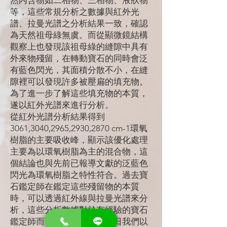
然內含物如二相物、三相物、液狀物
等，這些常規分析之數據與紅外光
譜、拉曼光譜之分析結果一致，確認
為天然祖母綠無虞。而從顯微鏡結構
觀察上也發現該祖母綠的縫隙中具有
外來物殘留，在轉動寶石的同時會泛
有藍色閃光，其面積分散不小，在縫
隙裡可以發現許多被壓扁的填充物。
為了進一步了解這些填充物的本質，
遂以紅外光譜來進行分析。
從紅外光譜分析結果得到
3061,3040,2965,2930,2870 cm-1環氧
樹脂的主要吸收峰，顯示該優化處理
主要為以環氧樹脂為主的混合物，這
個結論也與先前已報導文獻的泛藍色
閃光為環氧樹脂之特性符合。過去寶
石鑑定師在鑑定這些殘留物的本質
時，可以透過紅外線與拉曼光譜來分
析，這些分析數據對於有經驗的寶石
鑑定師而言並非難事，而今日我們以