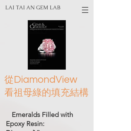
LAI TAI AN GEM LAB
DiamondView
從
看祖母綠的填充結構
Emeralds Filled with
Epoxy Resin: