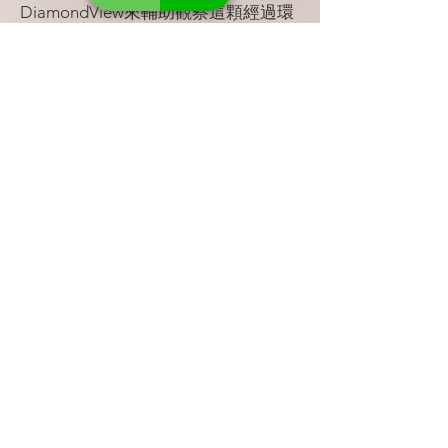
DiamondView來輔助觀察這顆經過環
氧樹脂混合物優化之祖母綠，確實從
畫面上得到視覺上的佐證。
從DiamondView Visible光源下進行觀
察，我們切入幾處結構縫隙比較嚴重
的角度，然後再切換至UV Light模式
下，在這個光源下可以更清楚的看見
祖母綠縫隙裡的環氧樹脂混合填充物
之分佈，圖片中藍色部份即為其填充
物所分佈的部位，幾乎沿著大小縫隙
貫穿整顆祖母綠；縫隙嚴重處其填充
物的量也相對殘留較多，這個現象在
DiamondView UV Light的呈現更為明
顯。過去對於祖母綠的優化處理鑑
定，主要以常規鑑定與光譜分析為
主，隨著新科技的應用，例如
DiamondView可以提供鑑定者更多不
同角度的參考。