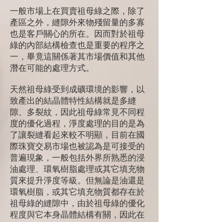
一般市場上在買賣祖母綠之際，除了
產區之外，縫隙外來物殘留量的多寡
也是客戶關心的所在。因而對於祖母
綠的內部結構檢查也是重要的程序之
一，畢竟這關係著其市場價值和其他
潛在可能的處理方式。
天然祖母綠受到成礦環境的影響，以
致產出的結晶體特性結構就是多縫
隙、多裂紋，因此祖母綠常見不同程
度的優化過程，淨度處理的目的是為
了讓裂縫看起來較不明顯，目前在國
際珠寶交易市場也被認為是可接受的
普遍現象，一般包括外界所熟悉的浸
油處理、環氧樹脂處理或其它填充物
質來提升淨度等級。但無論是油還是
環氧樹脂，或其它填充物質都存在於
祖母綠的縫隙中，由於祖母綠的優化
程度與它本身晶體結構有關，因此在